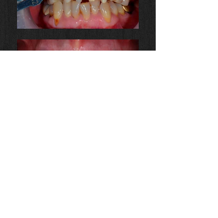
IPS e.max στεφάνες
Copyright 2016 by Maria Spanopoulou
All rights reserved