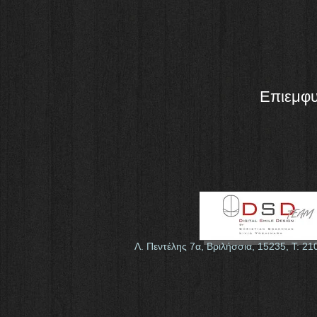
Επιεμφυ
Λ. Πεντέλης 7α, Βριλήσσια, 15235, Τ: 