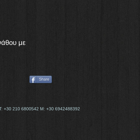
νάθου με
Share
35, Τ: +30 210 6800542 Μ: +30 6942488392