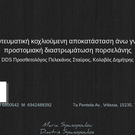
τευματική κοχλιούμενη αποκατάσταση άνω γ
προστομιακή διαστρωμάτωση πορσελάνης
DDS Προσθετολόγος Πελεκάνος Σταύρος, Κολοβός Δημήτρης
210 6800542 Μ: 6942488392
7a Pentelis Av., Vrilissia, 152
Maria Spanopoulou
Dimitris Spanopoulos